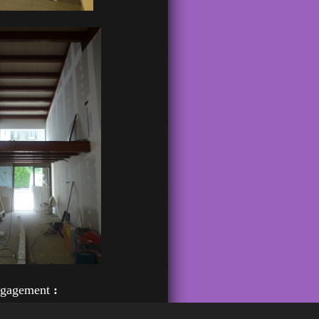
engagement
:
2.75.74.