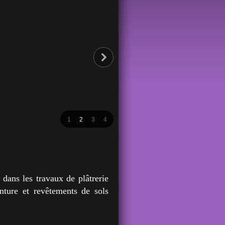
1
2
3
4
ans les travaux de plâtrerie
inture et revêtements de sols